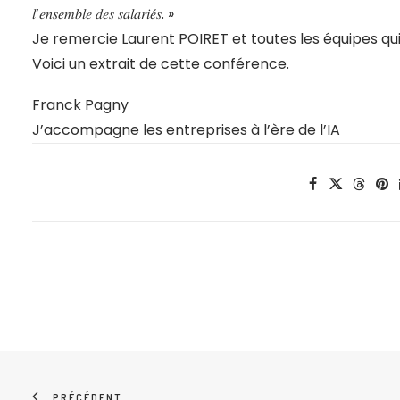
𝑙’𝑒𝑛𝑠𝑒𝑚𝑏𝑙𝑒 𝑑𝑒𝑠 𝑠𝑎𝑙𝑎𝑟𝑖𝑒́𝑠. »
Je remercie
Laurent POIRET
et toutes les équipes qu
Voici un extrait de cette conférence.
Franck Pagny
J’accompagne les entreprises à l’ère de l’IA
PRÉCÉDENT