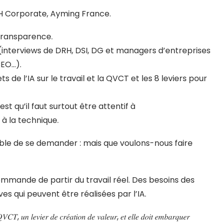
H Corporate, Ayming France.
 transparence.
 (interviews de DRH, DSI, DG et managers d’entreprises
BEO…).
 de l’IA sur le travail et la QVCT et les 8 leviers pour
st qu’il faut surtout être attentif à
à la technique.
érable de se demander : mais que voulons-nous faire
commande de partir du travail réel. Des besoins des
ves qui peuvent être réalisées par l’IA.
𝑇, 𝑢𝑛 𝑙𝑒𝑣𝑖𝑒𝑟 𝑑𝑒 𝑐𝑟𝑒́𝑎𝑡𝑖𝑜𝑛 𝑑𝑒 𝑣𝑎𝑙𝑒𝑢𝑟, 𝑒𝑡 𝑒𝑙𝑙𝑒 𝑑𝑜𝑖𝑡 𝑒𝑚𝑏𝑎𝑟𝑞𝑢𝑒𝑟