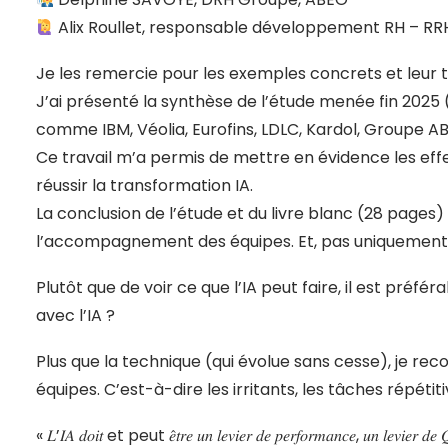
Alix Roullet
, responsable développement RH – RR
Je les remercie pour les exemples concrets et leur
J’ai présenté la synthèse de l’étude menée fin 2025
comme IBM, Véolia, Eurofins, LDLC, Kardol, Groupe A
Ce travail m’a permis de mettre en évidence les effets
réussir la transformation IA.
La conclusion de l’étude et du livre blanc (28 pages) e
l’accompagnement des équipes. Et, pas uniquement 
Plutôt que de voir ce que l’IA peut faire, il est préf
avec l’IA ?
Plus que la technique (qui évolue sans cesse), je re
équipes. C’est-à-dire les irritants, les tâches répétiti
« 𝐿’𝐼𝐴 𝑑𝑜𝑖𝑡 et peut 𝑒̂𝑡𝑟𝑒 𝑢𝑛 𝑙𝑒𝑣𝑖𝑒𝑟 𝑑𝑒 𝑝𝑒𝑟𝑓𝑜𝑟𝑚𝑎𝑛𝑐𝑒, 𝑢𝑛 𝑙𝑒𝑣𝑖𝑒𝑟 𝑑𝑒 𝑄𝑉𝐶