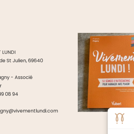
 LUNDI
de St Julien, 69640
gny - Associé
r
 99 08 94
agny@vivementlundi.com