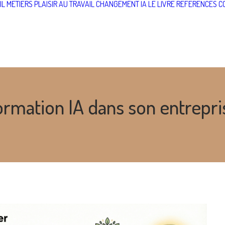
IL
MÉTIERS
PLAISIR AU TRAVAIL
CHANGEMENT IA
LE LIVRE
RÉFÉRENCES
C
rmation IA dans son entrepri