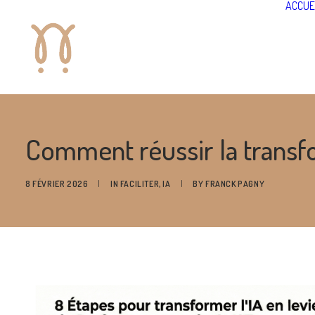
ACCUE
Comment réussir la transfo
8 FÉVRIER 2026
|
IN
FACILITER
,
IA
|
BY
FRANCK PAGNY